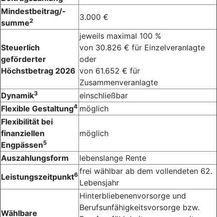
Mindestbeitrag/-
3.000 €
2
summe
jeweils maximal 100 %
Steuerlich
von 30.826 € für Einzelveranlagte
geförderter
oder
Höchstbetrag 2026
von 61.652 € für
Zusammenveranlagte
3
Dynamik
einschließbar
4
Flexible Gestaltung
möglich
Flexibilität bei
finanziellen
möglich
5
Engpässen
Auszahlungsform
lebenslange Rente
frei wählbar ab dem vollendeten 62.
6
Leistungszeitpunkt
Lebensjahr
Hinterbliebenenvorsorge und
Berufsunfähigkeitsvorsorge bzw.
Wählbare