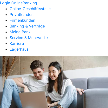
Login OnlineBanking
Online-Geschäftsstelle
Privatkunden
Firmenkunden
Banking & Verträge
Meine Bank
Service & Mehrwerte
Karriere
Lagerhaus